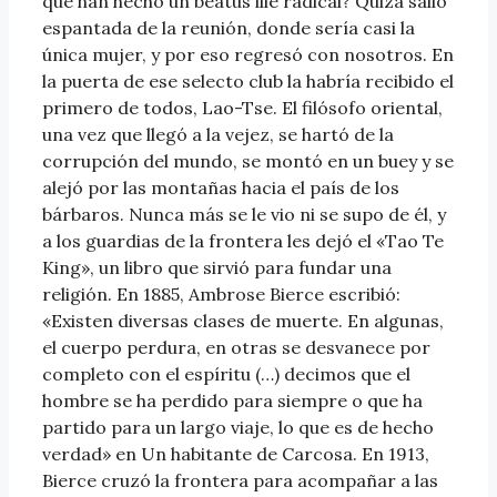
que han hecho un beatus ille radical? Quizá salió
espantada de la reunión, donde sería casi la
única mujer, y por eso regresó con nosotros. En
la puerta de ese selecto club la habría recibido el
primero de todos, Lao-Tse. El filósofo oriental,
una vez que llegó a la vejez, se hartó de la
corrupción del mundo, se montó en un buey y se
alejó por las montañas hacia el país de los
bárbaros. Nunca más se le vio ni se supo de él, y
a los guardias de la frontera les dejó el «Tao Te
King», un libro que sirvió para fundar una
religión. En 1885, Ambrose Bierce escribió:
«Existen diversas clases de muerte. En algunas,
el cuerpo perdura, en otras se desvanece por
completo con el espíritu (…) decimos que el
hombre se ha perdido para siempre o que ha
partido para un largo viaje, lo que es de hecho
verdad» en Un habitante de Carcosa. En 1913,
Bierce cruzó la frontera para acompañar a las