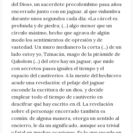
del Dios», un sacerdote precolombino pasa años
encerrado junto con un jaguar, al que vislumbra
durante unos segundos cada día: «La cárcel es
profunda y de piedra; (…) algo menor que un
círculo máximo, hecho que agrava de algún
modo los sentimientos de opresión y de
vastedad. Un muro medianero la corta (…) de un
lado estoy yo, Tzinacán, mago de la pirámide de
Qaholom (…) del otro hay un jaguar, que mide
con secretos pasos iguales el tiempo y el
espacio del cautiverio». A la mente del hechicero
acude una revelación: el pelaje del jaguar
esconde la escritura de un dios, y decide
emplear todo el tiempo de cautiverio en
descifrar qué hay escrito en él. La revelación
sobre el personaje encerrado también es
común: de alguna manera, otorga un sentido al
encierro, le da un significado, aunque sea trivial
y fatal en muchas ocasiones, Es lo que sucede en