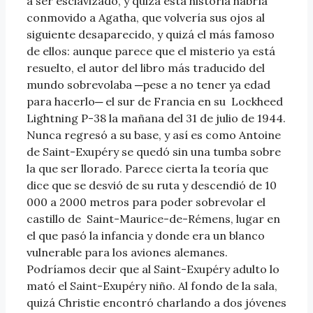
a ser esclavizado, y quizá esta historia habría
conmovido a Agatha, que volvería sus ojos al
siguiente desaparecido, y quizá el más famoso
de ellos: aunque parece que el misterio ya está
resuelto, el autor del libro más traducido del
mundo sobrevolaba ─pese a no tener ya edad
para hacerlo─ el sur de Francia en su Lockheed
Lightning P-38 la mañana del 31 de julio de 1944.
Nunca regresó a su base, y así es como Antoine
de Saint-Exupéry se quedó sin una tumba sobre
la que ser llorado. Parece cierta la teoría que
dice que se desvió de su ruta y descendió de 10
000 a 2000 metros para poder sobrevolar el
castillo de Saint-Maurice-de-Rémens, lugar en
el que pasó la infancia y donde era un blanco
vulnerable para los aviones alemanes.
Podríamos decir que al Saint-Exupéry adulto lo
mató el Saint-Exupéry niño. Al fondo de la sala,
quizá Christie encontró charlando a dos jóvenes