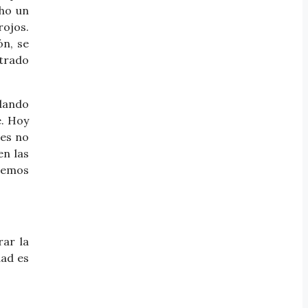
cho un
rojos.
ón, se
ntrado
 dando
é. Hoy
ses no
en las
aremos
ar la
dad es