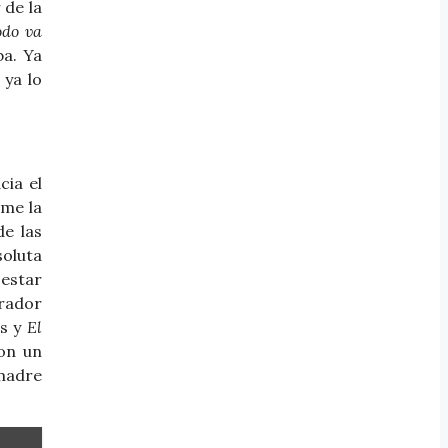
 de la
odo va
ba. Ya
 ya lo
cia el
 me la
de las
soluta
estar
erador
os y
El
on un
 madre