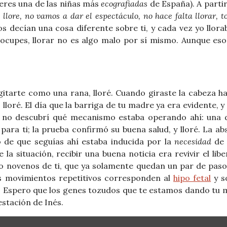
 eres una de las niñas más
ecografiadas
de España). A partir
 llore, no vamos a dar el espectáculo, no hace falta llorar, t
s decían una cosa diferente sobre ti, y cada vez yo llora
ocupes, llorar no es algo malo por sí mismo. Aunque eso
gitarte como una rana, lloré. Cuando giraste la cabeza ha
lloré. El día que la barriga de tu madre ya era evidente, y
zo, no descubrí qué mecanismo estaba operando ahí: una 
para ti; la prueba confirmó su buena salud, y lloré. La ab
o de que seguías ahí estaba inducida por la
necesidad
de 
 la situación, recibir una buena noticia era revivir el lib
ho novenos de ti, que ya solamente quedan un par de pas
us movimientos repetitivos corresponden al
hipo fetal
y s
. Espero que los genes tozudos que te estamos dando tu
estación de Inés.