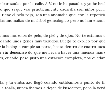
barazadas por la calle. A V. no le ha pasado, y yo he he
o que sí que veo prácticamente cada día son niños pelir
tiene el pelo rojo, son una anomalía que, con la repetici
 las anomalías de mi árbol genealógico pero no han enco
 somos morenos de pelo, de piel y de ojos. No te estamos
 dando unos genes muy tozudos. Luego te explico por qu
de la biología cumple su parte, hasta dentro de cuatro me
os sin descanso
(lo que me lleva a hacer una muesca más 
eses, cuando pase justo una estación completa, nos qued
a, y tu embarazo llegó cuando estábamos a punto de tir
 la toalla, nunca íbamos a dejar de buscarte*, pero la ver