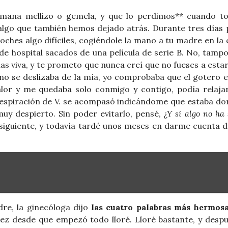
mana mellizo o gemela, y que lo perdimos** cuando to
 algo que también hemos dejado atrás. Durante tres días
oches algo difíciles, cogiéndole la mano a tu madre en la
de hospital sacados de una película de serie B. No, tamp
ías viva, y te prometo que nunca creí que no fueses a estar
no se deslizaba de la mía, yo comprobaba que el gotero 
lor y me quedaba solo conmigo y contigo, podía relaja
 respiración de V. se acompasó indicándome que estaba d
uy despierto. Sin poder evitarlo, pensé,
¿Y si algo no ha 
e siguiente, y todavía tardé unos meses en darme cuenta 
dre, la ginecóloga dijo
las cuatro palabras más hermosa
vez desde que empezó todo lloré. Lloré bastante, y desp