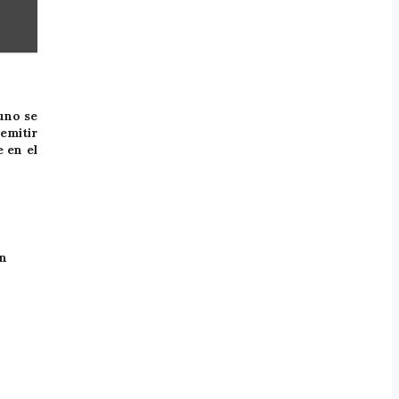
 uno se
emitir
 en el
un