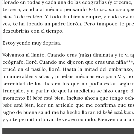
llorado en todas y cada una de las ecografías (y créeme,
tercera, acudía al médico pensando
Esta vez no creo que
bien. Todo va bien.
Y todo iba bien siempre, y cada vez no
ves, te ha tocado un padre llorón. Pero tampoco te pre
descubrirás con el tiempo.
Estoy yendo muy deprisa.
Volvamos al llanto. Cuando eras (más) diminuta y te vi a
ecógrafo, lloré. Cuando me dijeron que eras una niña***, 
crucé en el pasillo, lloré. Hasta la mitad del embara
innumerables visitas y pruebas médicas era para V. y no 
serenidad de los días en los que no podía estar segur
tranquilo, y a partir de que la medicina se hizo cargo de
momento
El bebé está bien
. Incluso ahora que tengo oc
bebé está bien
, leer un artículo que me confirma que t
signo de buena salud me ha hecho llorar.
El bebé está bien
y yo te permitan llorar de vez en cuando. Bienvenida a la 