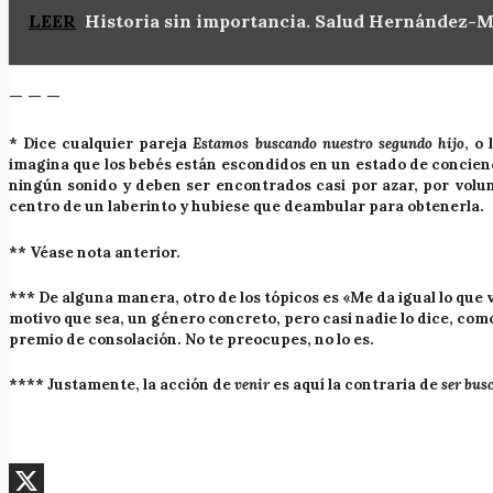
LEER
Historia sin importancia. Salud Hernández-
— — —
* Dice cualquier pareja
Estamos buscando nuestro segundo hijo
, o
imagina que los bebés están escondidos en un estado de concien
ningún sonido y deben ser encontrados casi por azar, por volun
centro de un laberinto y hubiese que deambular para obtenerla.
** Véase nota anterior.
*** De alguna manera, otro de los tópicos es «Me da igual lo que
motivo que sea, un género concreto, pero casi nadie lo dice, como 
premio de consolación. No te preocupes, no lo es.
**** Justamente, la acción de
venir
es aquí la contraria de
ser bus