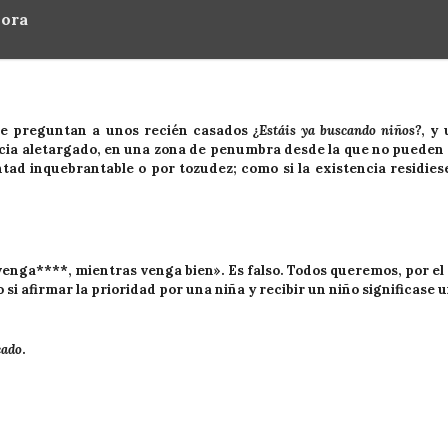
Mora
 le preguntan a unos recién casados
¿Estáis ya buscando niños?
, y
cia aletargado, en una zona de penumbra desde la que no pueden 
tad inquebrantable o por tozudez; como si la existencia residiese
 venga****, mientras venga bien». Es falso. Todos queremos, por el
si afirmar la prioridad por una niña y recibir un niño significase 
cado
.