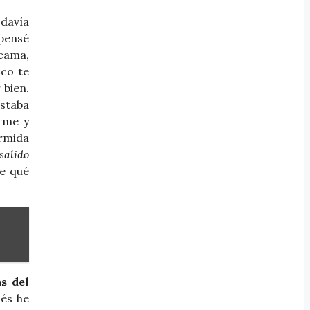
davía
 pensé
 cama,
oco te
 bien.
estaba
rme y
ormida
salido
de qué
s del
ués he