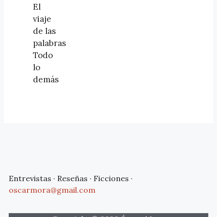
El
viaje
de las
palabras
Todo
lo
demás
Entrevistas · Reseñas · Ficciones ·
oscarmora@gmail.com