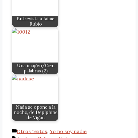
Entrevista a Jaime
Rubio
Una imagen/Cien
palabras (2)
Nada se opone a la
noche, de Deplphine
de Vigan
Otros textos
,
Yo no soy nadie