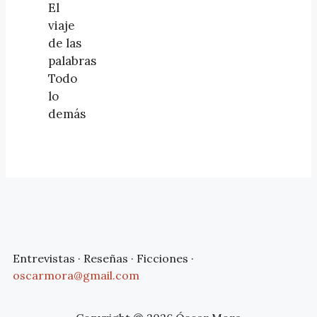
El
viaje
de las
palabras
Todo
lo
demás
Entrevistas · Reseñas · Ficciones ·
oscarmora@gmail.com