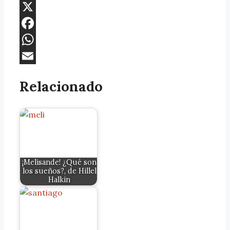
X
Facebook
WhatsApp
Email
Relacionado
¡Melisande! ¿Qué son
los sueños?, de Hillel
Halkin