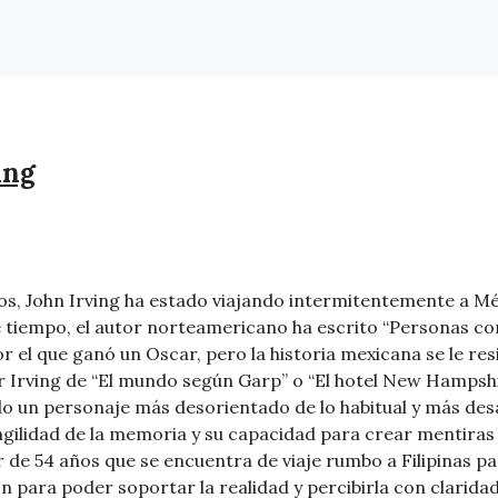
ing
s, John Irving ha estado viajando intermitentemente a Méx
e tiempo, el autor norteamericano ha escrito “Personas co
por el que ganó un Oscar, pero la historia mexicana se le res
 Irving de “El mundo según Garp” o “El hotel New Hampshire
o un personaje más desorientado de lo habitual y más d
a fragilidad de la memoria y su capacidad para crear ment
tor de 54 años que se encuentra de viaje rumbo a Filipinas 
n para poder soportar la realidad y percibirla con clarida