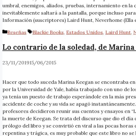
umbral, enemigos, aliados, pruebas, internamiento en la c
inevitablemente saltará a la pantalla, porque incluso pa
Información (suscriptores) Laird Hunt, Neverhome (Ella er
Reseñas
Blackie Books
,
Estados Unidos
,
Laird Hunt
,
N
Lo contrario de la soledad, de Marin
23/11/2019
15/06/2015
Hacer que todo suceda Marina Keegan se encontraba en m
por la Universidad de Yale, había trabajado con uno de lo
ya tenía un puesto de trabajo esperándole en la más prest
accidente de coche y su vida se apagó instantáneamente.
profesores decidieron reunir sus cuentos y ensayos en “Lo
la muerte de Keegan. Se trata del discurso que dio el día 
prólogo del libro y se convirtió en viral a las pocas hor
repentina y trágica, es muy probable que este libro no se h