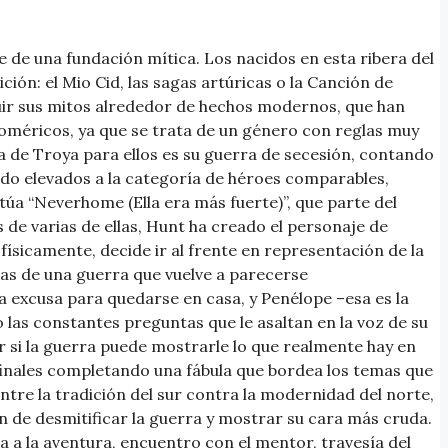
e de una fundación mítica. Los nacidos en esta ribera del
ión: el Mio Cid, las sagas artúricas o la Canción de
uir sus mitos alrededor de hechos modernos, que han
oméricos, ya que se trata de un género con reglas muy
ra de Troya para ellos es su guerra de secesión, contando
ido elevados a la categoría de héroes comparables,
túa “Neverhome (Ella era más fuerte)”, que parte del
 de varias de ellas, Hunt ha creado el personaje de
ísicamente, decide ir al frente en representación de la
ias de una guerra que vuelve a parecerse
a excusa para quedarse en casa, y Penélope –esa es la
o las constantes preguntas que le asaltan en la voz de su
r si la guerra puede mostrarle lo que realmente hay en
 finales completando una fábula que bordea los temas que
entre la tradición del sur contra la modernidad del norte,
án de desmitificar la guerra y mostrar su cara más cruda.
da a la aventura, encuentro con el mentor, travesía del