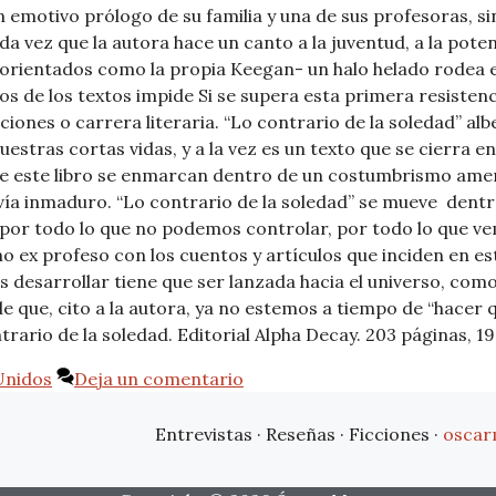
 emotivo prólogo de su familia y una de sus profesoras, si
ada vez que la autora hace un canto a la juventud, a la pote
sorientados como la propia Keegan- un halo helado rodea e
os de los textos impide Si se supera esta primera resisten
cciones o carrera literaria. “Lo contrario de la soledad” alb
estras cortas vidas, y a la vez es un texto que se cierra en
de este libro se enmarcan dentro de un costumbrismo amer
vía inmaduro. “Lo contrario de la soledad” se mueve dentro
or todo lo que no podemos controlar, por todo lo que vem
o ex profeso con los cuentos y artículos que inciden en es
 desarrollar tiene que ser lanzada hacia el universo, como
 que, cito a la autora, ya no estemos a tiempo de “hacer q
ario de la soledad. Editorial Alpha Decay. 203 páginas, 19
Unidos
Deja un comentario
Entrevistas · Reseñas · Ficciones ·
oscar