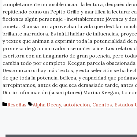
completamente imposible iniciar la lectura, después de un
repitiendo como un Pepito Grillo y martillea la lectura: c
ficciones algún personaje –inevitablemente jóvenes y de
cuneta. El ansia por aprovechar la vida que destilan much
brillante narradora. Es inútil hablar de influencias, proye
y textos que animan a exprimir toda la potencialidad de nu
promesa de gran narradora se materialice. Los relatos 
escritora con un imaginario de gran potencia, pero toda
cambia todo por completo. Keegan parecía obsesionada p
Desconozco si hay más textos, y esta selección se ha hech
de que toda la potencia, belleza, y capacidad que podamos
arrepintamos, antes de que sea demasiado tarde, antes de
Diario Información (suscriptores) Marina Keegan, Lo contr
Reseñas
Alpha Decay
,
autoficción
,
Cuentos
,
Estados 