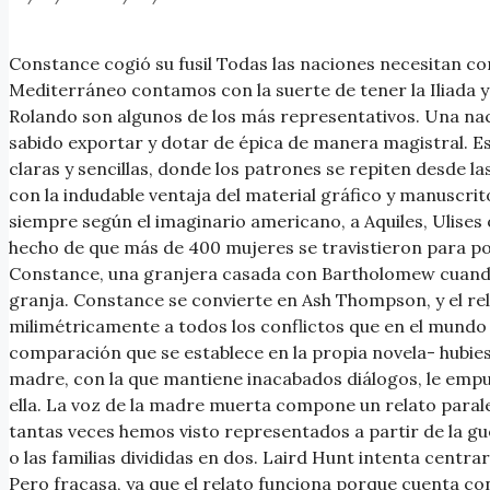
Constance cogió su fusil Todas las naciones necesitan con
Mediterráneo contamos con la suerte de tener la Iliada y 
Rolando son algunos de los más representativos. Una na
sabido exportar y dotar de épica de manera magistral. E
claras y sencillas, donde los patrones se repiten desde l
con la indudable ventaja del material gráfico y manuscri
siempre según el imaginario americano, a Aquiles, Ulises 
hecho de que más de 400 mujeres se travistieron para pod
Constance, una granjera casada con Bartholomew cuando es
granja. Constance se convierte en Ash Thompson, y el rela
milimétricamente a todos los conflictos que en el mundo 
comparación que se establece en la propia novela- hubiese
madre, con la que mantiene inacabados diálogos, le empuj
ella. La voz de la madre muerta compone un relato paral
tantas veces hemos visto representados a partir de la guer
o las familias divididas en dos. Laird Hunt intenta centr
Pero fracasa, ya que el relato funciona porque cuenta con