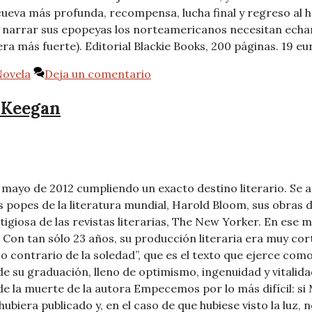
ueva más profunda, recompensa, lucha final y regreso al ho
ra narrar sus epopeyas los norteamericanos necesitan echa
a más fuerte). Editorial Blackie Books, 200 páginas. 19 eu
ovela
Deja un comentario
a Keegan
ayo de 2012 cumpliendo un exacto destino literario. Se 
s popes de la literatura mundial, Harold Bloom, sus obras 
igiosa de las revistas literarias, The New Yorker. En ese 
 Con tan sólo 23 años, su producción literaria era muy co
 contrario de la soledad”, que es el texto que ejerce como 
de su graduación, lleno de optimismo, ingenuidad y vitalida
as de la muerte de la autora Empecemos por lo más difícil:
ubiera publicado y, en el caso de que hubiese visto la luz, 