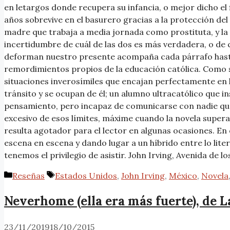
en letargos donde recupera su infancia, o mejor dicho el
años sobrevive en el basurero gracias a la protección del
madre que trabaja a media jornada como prostituta, y la
incertidumbre de cuál de las dos es más verdadera, o de 
deforman nuestro presente acompaña cada párrafo hasta el f
remordimientos propios de la educación católica. Como su
situaciones inverosímiles que encajan perfectamente en lo
tránsito y se ocupan de él; un alumno ultracatólico que i
pensamiento, pero incapaz de comunicarse con nadie que n
excesivo de esos límites, máxime cuando la novela supera
resulta agotador para el lector en algunas ocasiones. En
escena en escena y dando lugar a un híbrido entre lo literar
tenemos el privilegio de asistir. John Irving, Avenida de 
Reseñas
Estados Unidos
,
John Irving
,
México
,
Novela
Neverhome (ella era más fuerte), de 
23/11/2019
18/10/2015