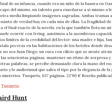
 final de su infancia, cuando era un niño de la basura en 
 capo del mismo, un talento para enseñarse a sí mismo a lee
 otra media limpiando imágenes sagradas. Ambas tramas se
cuánto de verdad hay en cada una de ellas. La fragilidad d
inal exacto de la novela, en la que también flota un aire a
ele ocurrir con Irving, asistimos a la asombrosa capacida
s límites de la credulidad del lector: una madre e hija, fa
nstala peceras en las habitaciones de los hoteles donde de
o sea Juan Diego; un cura con cilicio que se siente atraí
 las seiscientas páginas: mantener un ritmo de sorpresa y 
 otras palabras, se percibe demasiado clara la mano del es
io y lo audiovisual que salva el tipo por la elegancia de la 
los misterios. Tusquets, 637 páginas. 22’90 € Reseña publica
,
Tusquets
Laird Hunt