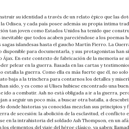
struir su identidad a través de un relato épico que las dot
la Odisea, y cada país posee además su propia íntima tradic
ción tan joven como Estados Unidos ha tenido que constr
s inevitable que todos acaben pareciéndose a los poemas h
as sagas islandesas hasta el gaucho Martín Fierro. La Guer
to disponible para documentarla, y sus protagonistas han s
o Ájax. En este contexto de fabricación de la memoria se si
er pelear en la guerra. Basada en las cartas y testimonios
talla la guerra. Como ella es más fuerte que él, no solo f
to baja a la trinchera para contarnos los detalles y miser
han sido, y es como si Ulises hubiese encontrado una buen
 ido a combatir. Ash no está obligada a ir a la guerra, per
an a seguir un poco más, a buscar otra batalla, a descubri
elo donde historias ya conocidas mezclan sus principios y
ra de secesión: la abolición de la esclavitud, el conflicto 
arse en la intrahistoria del soldado Ash Thompson, en un af
 los elementos del viaje del héroe clásico, ya saben: llama