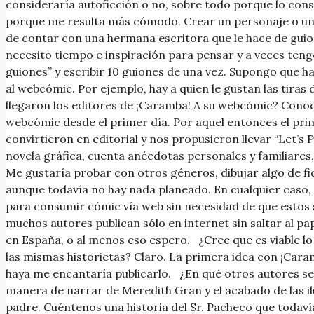
consideraría autoficción o no, sobre todo porque lo cons
porque me resulta más cómodo. Crear un personaje o una 
de contar con una hermana escritora que le hace de guion
necesito tiempo e inspiración para pensar y a veces teng
guiones” y escribir 10 guiones de una vez. Supongo que h
al webcómic. Por ejemplo, hay a quien le gustan las tiras
llegaron los editores de ¡Caramba! A su webcómic? Conoc
webcómic desde el primer día. Por aquel entonces el pri
convirtieron en editorial y nos propusieron llevar “Let’s
novela gráfica, cuenta anécdotas personales y familiares,
Me gustaría probar con otros géneros, dibujar algo de f
aunque todavía no hay nada planeado. En cualquier caso, 
para consumir cómic vía web sin necesidad de que estos sa
muchos autores publican sólo en internet sin saltar al pa
en España, o al menos eso espero. ¿Cree que es viable l
las mismas historietas? Claro. La primera idea con ¡Caram
haya me encantaría publicarlo. ¿En qué otros autores se fi
manera de narrar de Meredith Gran y el acabado de las il
padre. Cuéntenos una historia del Sr. Pacheco que todavía 