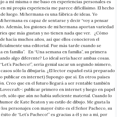
bujo a mí misma o me baso en experiencias personales es
n mi propia experiencia me parece dificilísimo. El hecho
de luego. Mi hermana es una fábrica de ideas. Yo
 Mi hermana es capaz de sentarse y decir “voy a pensar
ento. Además, los guiones de mi hermana aportan variedad
 series que más gustan y no tienen nada que ver. ¿Cómo
e hacía muchos años, así que ellos conocieron el
icialmente una editorial. Fue más tarde cuando se
a en familia”. En “Una semana en familia”, su primera
rando algo diferente? Lo ideal sería hacer ambas cosas.
“Let’s Pacheco!”, sería genial sacar un segundo número,
asos sólo la dibujaría. ¿El lector español está preparado
o publicar en internet) Supongo que sí. En otros países
n. Creo que en el futuro llegará a ser rentable también
ovecraft-: publicar primero en internet y luego en papel
web, sólo que aún no había suficiente material. Cuando lo
 humor de Kate Beaton y su estilo de dibujo. Me gusta la
e los personajes con mayor éxito es el Señor Pacheco, su
xito de “Let’s Pacheco!” es gracias a él y no a mí, por