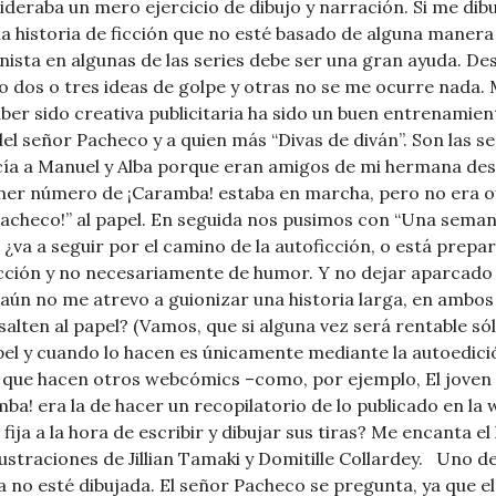
ideraba un mero ejercicio de dibujo y narración. Si me di
historia de ficción que no esté basado de alguna manera e
ista en algunas de las series debe ser una gran ayuda. Des
o dos o tres ideas de golpe y otras no se me ocurre nada.
aber sido creativa publicitaria ha sido un buen entrenami
 del señor Pacheco y a quien más “Divas de diván”. Son las
ía a Manuel y Alba porque eran amigos de mi hermana desd
mer número de ¡Caramba! estaba en marcha, pero no era of
 Pacheco!” al papel. En seguida nos pusimos con “Una seman
 ¿va a seguir por el camino de la autoficción, o está prepa
icción y no necesariamente de humor. Y no dejar aparcado 
aún no me atrevo a guionizar una historia larga, en ambos c
lten al papel? (Vamos, que si alguna vez será rentable sól
pel y cuando lo hacen es únicamente mediante la autoedició
o que hacen otros webcómics –como, por ejemplo, El joven L
ba! era la de hacer un recopilatorio de lo publicado en la 
ja a la hora de escribir y dibujar sus tiras? Me encanta el
ustraciones de Jillian Tamaki y Domitille Collardey. Uno d
no esté dibujada. El señor Pacheco se pregunta, ya que el é