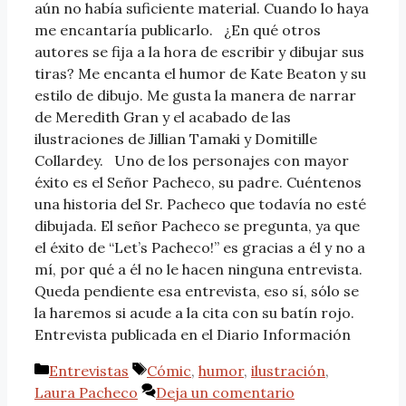
aún no había suficiente material. Cuando lo haya
me encantaría publicarlo. ¿En qué otros
autores se fija a la hora de escribir y dibujar sus
tiras? Me encanta el humor de Kate Beaton y su
estilo de dibujo. Me gusta la manera de narrar
de Meredith Gran y el acabado de las
ilustraciones de Jillian Tamaki y Domitille
Collardey. Uno de los personajes con mayor
éxito es el Señor Pacheco, su padre. Cuéntenos
una historia del Sr. Pacheco que todavía no esté
dibujada. El señor Pacheco se pregunta, ya que
el éxito de “Let’s Pacheco!” es gracias a él y no a
mí, por qué a él no le hacen ninguna entrevista.
Queda pendiente esa entrevista, eso sí, sólo se
la haremos si acude a la cita con su batín rojo.
Entrevista publicada en el Diario Información
Categorías
Etiquetas
Entrevistas
Cómic
,
humor
,
ilustración
,
Laura Pacheco
Deja un comentario