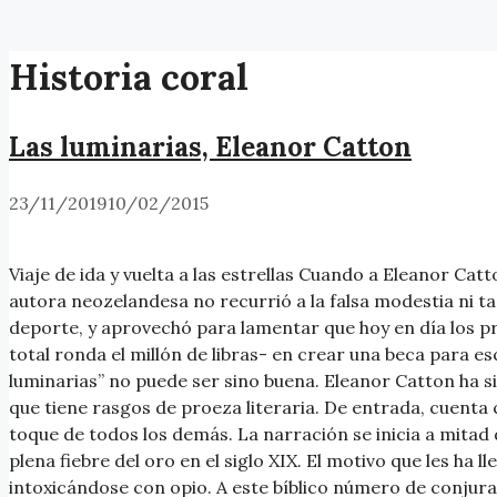
Historia coral
Las luminarias, Eleanor Catton
23/11/2019
10/02/2015
Viaje de ida y vuelta a las estrellas Cuando a Eleanor Ca
autora neozelandesa no recurrió a la falsa modestia ni ta
deporte, y aprovechó para lamentar que hoy en día los pr
total ronda el millón de libras- en crear una beca para 
luminarias” no puede ser sino buena. Eleanor Catton ha s
que tiene rasgos de proeza literaria. De entrada, cuenta c
toque de todos los demás. La narración se inicia a mitad
plena fiebre del oro en el siglo XIX. El motivo que les ha ll
intoxicándose con opio. A este bíblico número de conjurad