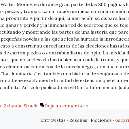
 Walter Moody, es durante gran parte de las 800 páginas los
iezas y tramas. La narración se inicia con una reunión de
una prostituta A partir de aquí, la narración se dispara haci
e ganar y perder y la inmensa red de secretos que se teje e
ocultando y mostrando las partes de una historia que pare
 pequeñas novelas a las que se les ha hurtado la introducci
uesto a construir su cárcel antes de las elecciones hasta l
de cartón piedra o contrabandistas de opio. La médula de l
amor, que no se desvela hasta bien avanzada la trama, y que
n los elementos canónicos de la novela negra, con una cat
 “Las luminarias” es también una historia de venganza o de
 uno tiene exactamente la mitad de extensión que el ante
infinito. Artículo publicado en el Diario Información (solo
a Zelanda
,
Siruela
Deja un comentario
Entrevistas · Reseñas · Ficciones ·
oscar