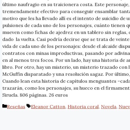
último naufragio en su traicionera costa. Este personaje,
tremendamente efectivo para conseguir ensamblar tantas p
motivo que les ha llevado allí es el intento de suicidio de 
pulsiones de cada uno de los personajes, cuánto tienen qu
mueven como fichas de ajedrez en un tablero sin reglas, 
dado la vuelta. Casi podría decirse que se trata de veinte
vida de cada uno de los personajes: desde el alcaide disp
contratos con minas improductivas, pasando por adivinas 
en al menos tres focos. Por un lado, hay una historia de 
libro. Por otro, hay un misterio, un misterio trazado co
McGuffin disparatado y una resolución sagaz. Por último,
Cuando lean esta historia de capítulos menguantes –cada
trazarán, como los personajes, su hueco en el firmamento 
Siruela. 806 páginas. 26 euros
Reseñas
Eleanor Catton
,
Historia coral
,
Novela
,
Nuev