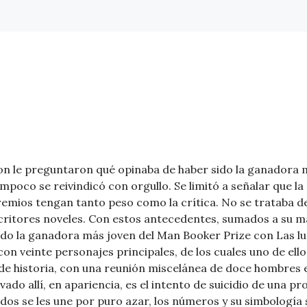
tton le preguntaron qué opinaba de haber sido la ganadora 
mpoco se reivindicó con orgullo. Se limitó a señalar que la
emios tengan tanto peso como la crítica. No se trataba de
escritores noveles. Con estos antecedentes, sumados a su m
ido la ganadora más joven del Man Booker Prize con Las lum
on veinte personajes principales, de los cuales uno de ello
 de historia, con una reunión miscelánea de doce hombres 
evado allí, en apariencia, es el intento de suicidio de una pr
os se les une por puro azar, los números y su simbología s