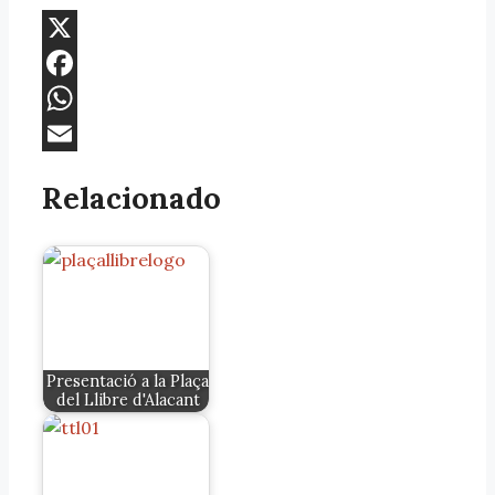
X
Facebook
WhatsApp
Email
Relacionado
Presentació a la Plaça
del Llibre d'Alacant