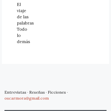
El
viaje
de las
palabras
Todo
lo
demás
Entrevistas · Reseñas · Ficciones ·
oscarmora@gmail.com