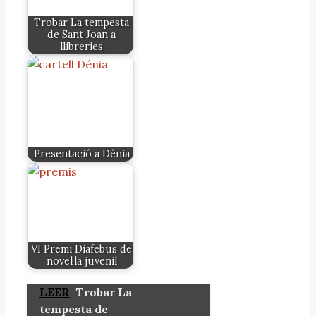
Trobar La tempesta
de Sant Joan a
llibreries
Presentació a Dénia
VI Premi Diafebus de
novel·la juvenil
LEER
Trobar La
tempesta de